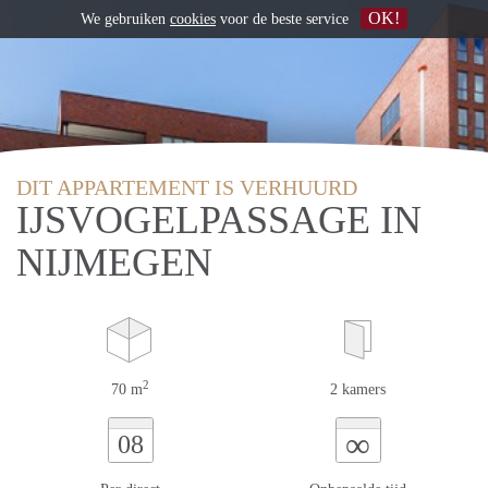
OK!
We gebruiken
cookies
voor de beste service
DIT APPARTEMENT IS VERHUURD
IJSVOGELPASSAGE IN
NIJMEGEN
2
70 m
2 kamers
∞
08