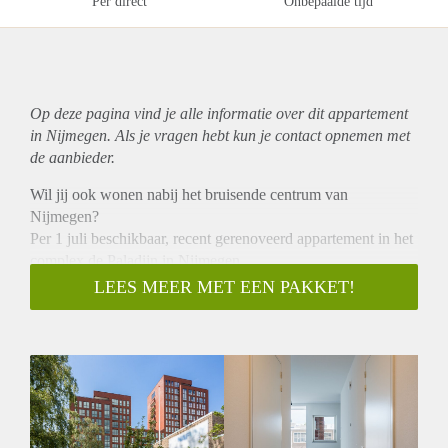
Per direct
Onbepaalde tijd
Op deze pagina vind je alle informatie over dit
appartement
in Nijmegen. Als je vragen hebt kun je contact opnemen met
de aanbieder.
Wil jij ook wonen nabij het bruisende centrum van
Nijmegen?
Per 1 juli beschikbaar, recent gerenoveerd appartement in het
complex de Paladijn in Nijmegen.
De nieuwe keuken is voorzien van luxe inbouwapparatuur.
LEES MEER MET EEN PAKKET!
Tevens is er een separaat toilet en een bergkast met
aansluitingen voor de wasmachine en droger. De wanden van
de appartementen zijn strak afgewerkt en is zijn de
appartementen voorzien van een nette PVC vloer. Daarnaast
krijg je er een privé parkeerplaats bij in de parkeergarage.
Bijzonderheden:
Huurprijs € 1.065,00 exclusief € 65,00 servicekosten per