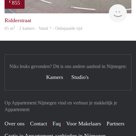
855
€
rent
Ridderstraat
2
65 m
· 2 kamers · Vanaf ? - Onbepaalde tijd
Niks leuks gevonden? Dit is ons andere aanbod in Nijmegen:
Kamers
Studio's
Op Appartement Nijmegen vind en verhuur je makkelijk je
Appartement
Over ons
Contact
Faq
Voor Makelaars
Partners
Gratis je Appartement aanbieden in Nijmegen