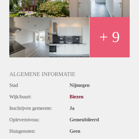
maand | Minimale huurperiode 12 maanden |
Nutsvoorzieningen verzorgt de nieuwe huurder | Inkomenseis
3,5 maal de bruto maandhuur | 1 maand borgsom | 1
parkeerplaats in de parkeergarage | Studenten en
woningdelers niet toegestaan
+ 9
ALGEMENE INFORMATIE
Stad
Nijmegen
Wijk/buurt:
Biezen
Inschrijven gemeente:
Ja
Opleverniveau:
Gemeubileerd
Huisgenoten:
Geen