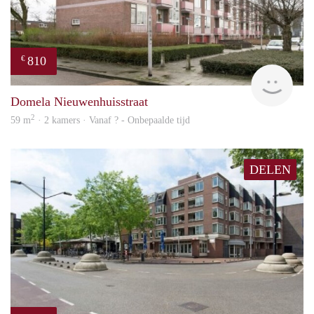
810
€
finde
Domela Nieuwenhuisstraat
2
59 m
· 2 kamers · Vanaf ? - Onbepaalde tijd
DELEN