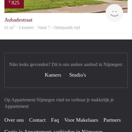
825
€
Woni
Aubadestraat
2
61 m
· 3 kamers · Vanaf ? - Onbepaalde tijd
Niks leuks gevonden? Dit is ons andere aanbod in Nijmegen:
Kamers
Studio's
Op Appartement Nijmegen vind en verhuur je makkelijk je
Appartement
Over ons
Contact
Faq
Voor Makelaars
Partners
Gratis je Appartement aanbieden in Nijmegen