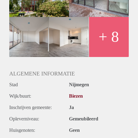
maand | Minimale huurperiode 12 maanden |
Nutsvoorzieningen verzorgt de nieuwe huurder | Inkomenseis
3,5 maal de bruto maandhuur | 1 maand borgsom | 1
parkeerplaats in de parkeergarage | Studenten en
woningdelers niet toegestaan
+ 8
ALGEMENE INFORMATIE
Stad
Nijmegen
Wijk/buurt:
Biezen
Inschrijven gemeente:
Ja
Opleverniveau:
Gemeubileerd
Huisgenoten:
Geen