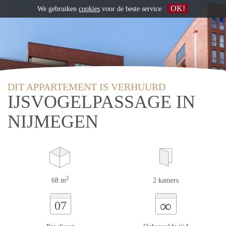
OK!
We gebruiken
cookies
voor de beste service
DIT APPARTEMENT IS VERHUURD
IJSVOGELPASSAGE IN
NIJMEGEN
2
68 m
2 kamers
∞
07