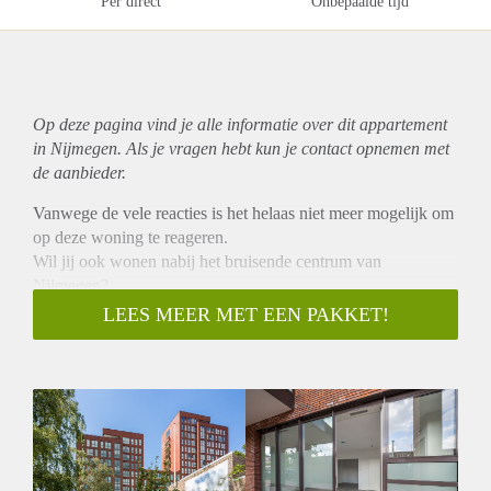
Per direct
Onbepaalde tijd
Op deze pagina vind je alle informatie over dit
appartement
in Nijmegen. Als je vragen hebt kun je contact opnemen met
de aanbieder.
Vanwege de vele reacties is het helaas niet meer mogelijk om
op deze woning te reageren.
Wil jij ook wonen nabij het bruisende centrum van
Nijmegen?
De nieuwe keuken is voorzien van luxe inbouwapparatuur.
LEES MEER MET EEN PAKKET!
Tevens is er een separaat toilet en een bergkast met
aansluitingen voor de wasmachine en droger. De wanden van
de appartementen zijn strak afgewerkt en is zijn de
appartementen voorzien van een nette PVC vloer. Daarnaast
krijg je er een privé parkeerplaats bij in de parkeergarage.
Bijzonderheden:
Huurprijs € 1.039,07 exclusief € 65,00 servicekosten per