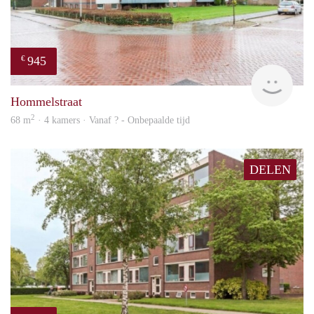
945
€
finde
Hommelstraat
2
68 m
· 4 kamers · Vanaf ? - Onbepaalde tijd
DELEN