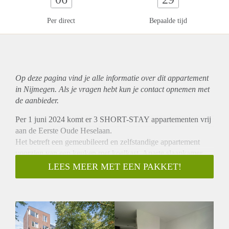
Per direct
Bepaalde tijd
Op deze pagina vind je alle informatie over dit
appartement
in Nijmegen. Als je vragen hebt kun je contact opnemen met
de aanbieder.
Per 1 juni 2024 komt er 3 SHORT-STAY appartementen vrij
aan de Eerste Oude Heselaan.
Het betreft een gemeubileerd en zelfstandige appartement
voorzien van een keuken met koelkast. Aparte slaapkamer
met eigen badkamer en separaat toilet.
LEES MEER MET EEN PAKKET!
Het appartement wordt opgeleverd met vergelijkbare meubels
zoals op de foto te zien is. Er is zelfs een stofzuiger en
wasmachine aanwezig.
De foto's in de advertentie zijn van een vergelijkbaar
appartementen. De meubels en indeling kan afwijken.