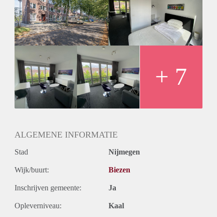
Bijzonderheden:
Huurprijs appartement € 950,00 per maand
Huurprijs is inclusief g/w/e en servicekosten, tv en internet en
gemeentelijke belastingen
Borgsom € 1.000-,
Huurperiode van 1 tot maximaal 11 maanden
Inkomenseis van 3x de kale huur
+ 7
Gemeubileerd
Parkeergelegenheid voor € 60,00 per maand kunt u parkeren
op eigen terrein
Verplichte schoonmaakkosten bij uit check € 110,00
ALGEMENE INFORMATIE
Stad
Nijmegen
Wijk/buurt:
Biezen
Inschrijven gemeente:
Ja
Opleverniveau:
Kaal