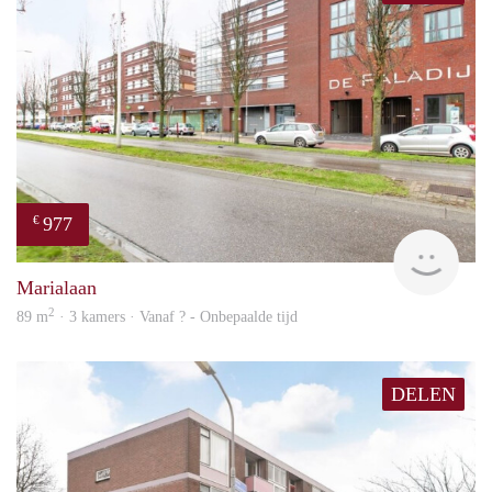
977
€
Woni
Marialaan
2
89 m
· 3 kamers · Vanaf ? - Onbepaalde tijd
DELEN