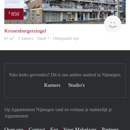
850
€
finde
Kronenburgersingel
2
65 m
· 2 kamers · Vanaf ? - Onbepaalde tijd
Niks leuks gevonden? Dit is ons andere aanbod in Nijmegen:
Kamers
Studio's
Op Appartement Nijmegen vind en verhuur je makkelijk je
Appartement
Over ons
Contact
Faq
Voor Makelaars
Partners