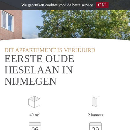
OK!
We gebruiken
cookies
voor de beste service
DIT APPARTEMENT IS VERHUURD
EERSTE OUDE
HESELAAN IN
NIJMEGEN
2
40 m
2 kamers
06
29