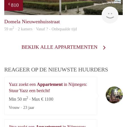
810
€
Woni
Domela Nieuwenhuisstraat
2
59 m
· 2 kamers · Vanaf ? - Onbepaalde tijd
BEKIJK ALLE APPARTEMENTEN
REAGEER OP DE NIEUWSTE HUURDERS
Yazz zoekt een
Appartement
in Nijmegen:
Ya
Stuur Yazz een bericht!
2
Min 50 m
· Max € 1100
Vrouw ·
23 jaar
Jitse zoekt een
Appartement
in Nijmegen: