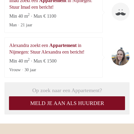
Imad zoekt een
Appartement
in Nijmegen:
Im
Stuur Imad een bericht!
2
Min 40 m
· Max € 1100
Man ·
21 jaar
Alexandra zoekt een
Appartement
in
Al
Nijmegen: Stuur Alexandra een bericht!
2
Min 40 m
· Max € 1500
Vrouw ·
30 jaar
Op zoek naar een Appartement?
MELD JE AAN ALS HUURDER