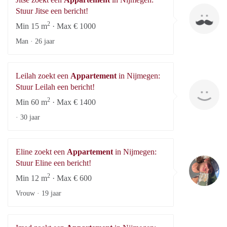
Jit
Stuur Jitse een bericht!
2
Min 15 m
· Max € 1000
Man ·
26 jaar
Leilah zoekt een
Appartement
in Nijmegen:
Le
Stuur Leilah een bericht!
2
Min 60 m
· Max € 1400
·
30 jaar
Eline zoekt een
Appartement
in Nijmegen:
El
Stuur Eline een bericht!
2
Min 12 m
· Max € 600
Vrouw ·
19 jaar