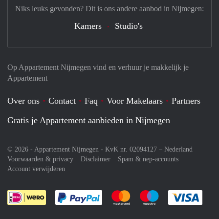
Niks leuks gevonden? Dit is ons andere aanbod in Nijmegen:
Kamers
Studio's
Op Appartement Nijmegen vind en verhuur je makkelijk je
Appartement
Over ons
Contact
Faq
Voor Makelaars
Partners
Gratis je Appartement aanbieden in Nijmegen
© 2026 - Appartement Nijmegen - KvK nr. 02094127 –
Nederland
Voorwaarden & privacy
Disclaimer
Spam & nep-accounts
Account verwijderen
Je rekent gemakkelijk af met Paypal
Je rekent gemakkelijk af met M
Je rekent gemakkelij
Je re