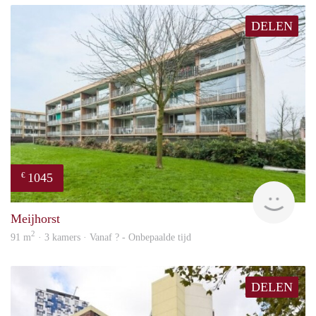
DELEN
1045
€
finde
Meijhorst
2
91 m
· 3 kamers · Vanaf ? - Onbepaalde tijd
DELEN