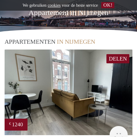
OK!
We gebruiken
cookies
voor de beste service
Appartement in Nijmegen
APPARTEMENTEN
IN NIJMEGEN
DELEN
1240
€
Next