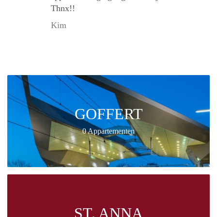
Thnx!!
Kim
GOFFERT
0 Appartementen
ST. ANNA