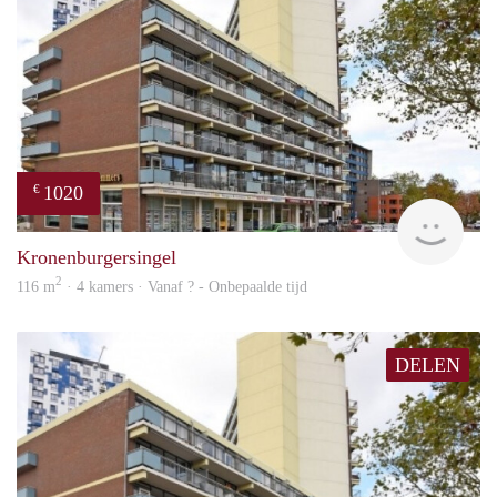
1020
€
finde
Kronenburgersingel
2
116 m
· 4 kamers · Vanaf ? - Onbepaalde tijd
DELEN