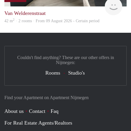
Next
Van Welderenstraat
2
42 m
· 2 rooms · From 09 August 2026 - Certain period
Couldn't find anything? These are our other offers in
Nijmegen:
Rooms
Studio's
Find your Apartment on Apartment Nijmegen
About us
Contact
Faq
For Real Estate Agents/Realtors