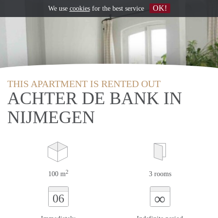
OK!
We use
cookies
for the best service
THIS APARTMENT IS RENTED OUT
ACHTER DE BANK IN
NIJMEGEN
2
100 m
3 rooms
∞
06