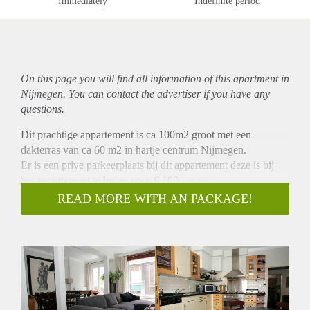
Immediately
Indefinite period
On this page you will find all information of this
apartment
in
Nijmegen. You can contact the advertiser if you have any
questions.
Dit prachtige appartement is ca 100m2 groot met een
dakterras van ca 60 m2 in hartje centrum Nijmegen.
Er is een prive parkeerplaats bij dit appartement deze is bij
het appartement te huren voor € 100,- euro
Grote woonkamer met gas open haard, met een frans balkon
READ MORE WITH AN PACKAGE!
2 Ruime slaapkamers
Een grote leefkeuken met van alle gemakken voorzien. (
koelkast, diepvries, vaatwasser, combimagnatron, boretti 6
pits fornuis met grote oven. Aan de keuken zit een serre met
open slaande deuren naar het dakterras.
Luxe badkamer met WC, wastafel en inloopdouche
Het appartement heeft hoge plafonds