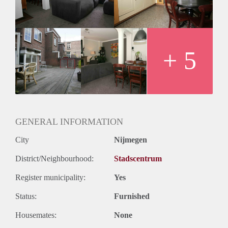
Het buiten terrein krijgt op dit moment een facelift.
Het dakterras wordt weer in de olie gezet, hekwerk wordt
geschilderd.
Alles wordt in weer topconditie gebracht voor de nieuw
bewoners.
+ 5
GENERAL INFORMATION
City
Nijmegen
District/Neighbourhood:
Stadscentrum
Register municipality:
Yes
Status:
Furnished
Housemates:
None