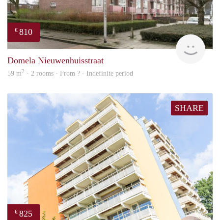
810
€
finde
Domela Nieuwenhuisstraat
2
59 m
· 2 rooms · From ? - Indefinite period
SHARE
825
€