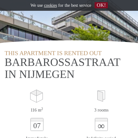
OK!
We use
cookies
for the best service
THIS APARTMENT IS RENTED OUT
BARBAROSSASTRAAT
IN NIJMEGEN
2
116 m
3 rooms
∞
07