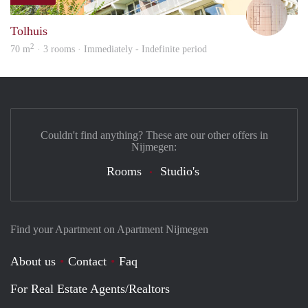
Will
Tolhuis
2
70 m
· 3 rooms · Immediately - Indefinite period
Couldn't find anything? These are our other offers in
Nijmegen:
Rooms
Studio's
Find your Apartment on Apartment Nijmegen
About us
Contact
Faq
For Real Estate Agents/Realtors