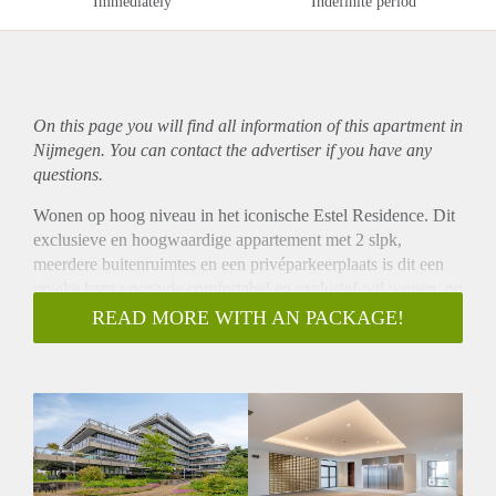
Immediately
Indefinite period
On this page you will find all information of this
apartment
in
Nijmegen. You can contact the advertiser if you have any
questions.
Wonen op hoog niveau in het iconische Estel Residence. Dit
exclusieve en hoogwaardige appartement met 2 slpk,
meerdere buitenruimtes en een privéparkeerplaats is dit een
unieke kans voor wie comfortabel en exclusief wil wonen, op
korte afstand van het bruisende stadscentrum en een
READ MORE WITH AN PACKAGE!
fenomenaal uitzicht over de Waal, de stad en het omliggende
landschap.
Het voormalige hoofdkantoor, gekenmerkt door een
bijzondere staal-, glas- en betonarchitectuur, is
getransformeerd tot een stijlvol en modern wooncomplex. De
woning beschikt over royale leefruimtes, hoge plafonds (ca.
2,73 m) en grote glaspartijen die zorgen voor een prachtige