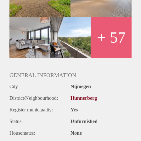
lichtinval en een optimale beleving van het uitzicht.
Exclusief voor bewoners van Estel
Bij dit appartement hoort vanzelfsprekend ook het gebruik
van alle faciliteiten die exclusief zijn voor de bewoners van
Estel Residence. Zoals het verwarmde zwembad, Finse
+ 57
sauna, Turks stoombad, complete fitnessruimte, golfsimulator
en riante wijnkelder (met eigen privé opslag ruimte) in het
souterrain. En ook het gebruik van een vergaderzaal en
gastenverblijf waardoor u in uw eigen appartement meer
ruimte overhoudt voor wonen.
GENERAL INFORMATION
City
Nijmegen
District/Neighbourhood:
Hunnerberg
Register municipality:
Yes
Status:
Unfurnished
Housemates:
None