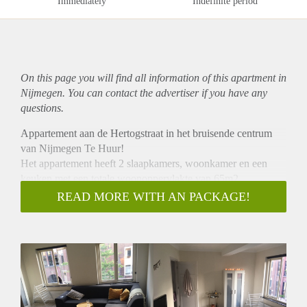
Immediately
Indefinite period
On this page you will find all information of this
apartment
in
Nijmegen. You can contact the advertiser if you have any
questions.
Appartement aan de Hertogstraat in het bruisende centrum
van Nijmegen Te Huur!
Het appartement heeft 2 slaapkamers, woonkamer en een
keuken met een totale woonoppervlakte van 65m2.
Het appartement wordt deels gemeubileerd verhuurd (in
READ MORE WITH AN PACKAGE!
overleg). Het huurcontract wordt in eerste instantie
aangegaan voor 1 jaar en bij wederzijds goedvinden verlengd
voor onbepaalde tijd.