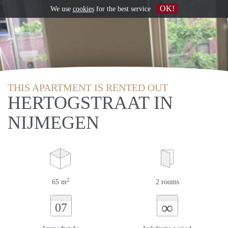
OK!
We use
cookies
for the best service
THIS APARTMENT IS RENTED OUT
HERTOGSTRAAT IN
NIJMEGEN
2
65 m
2 rooms
∞
07