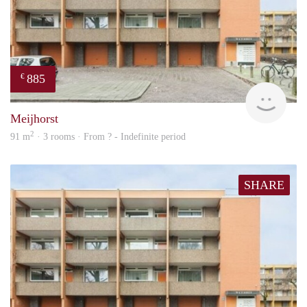
885
€
rent
Meijhorst
2
91 m
· 3 rooms · From ? - Indefinite period
SHARE