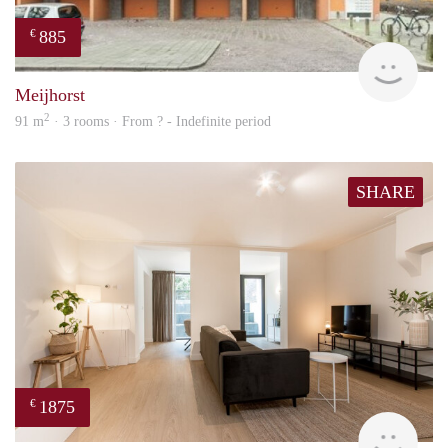
885
€
finde
Meijhorst
2
91 m
· 3 rooms · From ? - Indefinite period
SHARE
1875
€
Next