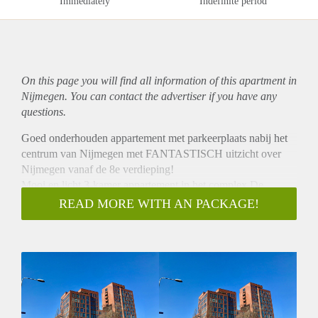
Immediately
Indefinite period
On this page you will find all information of this
apartment
in
Nijmegen. You can contact the advertiser if you have any
questions.
Goed onderhouden appartement met parkeerplaats nabij het
centrum van Nijmegen met FANTASTISCH uitzicht over
Nijmegen vanaf de 8e verdieping!
Mooi en licht 3-kamer appartement in het complex De
Paladijn te Nijmegen, met lift, videofoon, vloerverwarming
READ MORE WITH AN PACKAGE!
én eigen parkeerplaats.
Indeling appartement:
Entreehal, toilet, berging met aansluitingen voor wasmachine
en droger, de ruime woonkamer met prachtig uitzicht heeft
een open keuken met inbouwapparatuur zoals een
vaatwasser, gaskookplaat en afzuigkap. Verder is er een
ruime badkamer en 2 slaapkamers met ook hier een prachtig