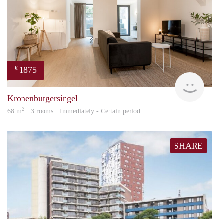
1875
€
Next
Kronenburgersingel
2
68 m
· 3 rooms · Immediately - Certain period
SHARE