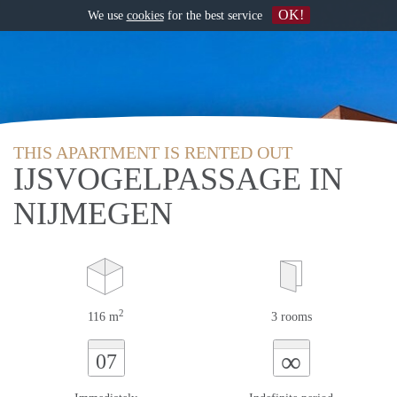
OK!
We use
cookies
for the best service
THIS APARTMENT IS RENTED OUT
IJSVOGELPASSAGE IN
NIJMEGEN
2
116 m
3 rooms
∞
07