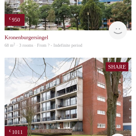
950
€
rent
Kronenburgersingel
2
68 m
· 3 rooms · From ? - Indefinite period
SHARE
1011
€