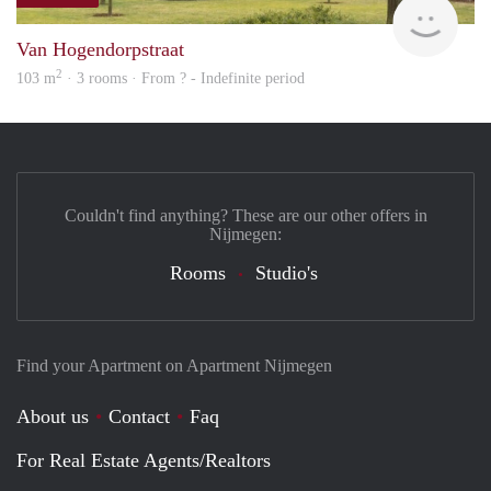
Woni
Van Hogendorpstraat
2
103 m
· 3 rooms · From ? - Indefinite period
Couldn't find anything? These are our other offers in
Nijmegen:
Rooms
Studio's
Find your Apartment on Apartment Nijmegen
About us
Contact
Faq
For Real Estate Agents/Realtors