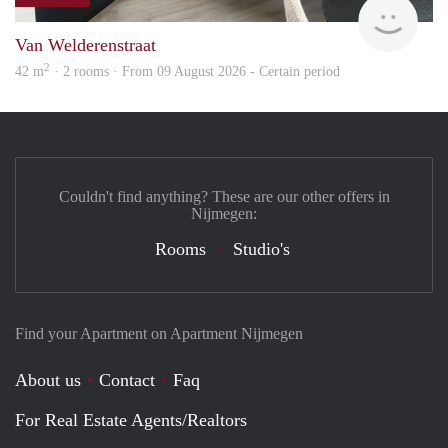
Next
Van Welderenstraat
2
42 m
· 2 rooms · From 09 August 2026 - Certain period
Couldn't find anything? These are our other offers in
Nijmegen:
Rooms
Studio's
Find your Apartment on Apartment Nijmegen
About us
Contact
Faq
For Real Estate Agents/Realtors