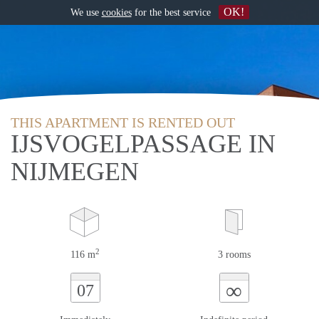
OK!
We use
cookies
for the best service
THIS APARTMENT IS RENTED OUT
IJSVOGELPASSAGE IN
NIJMEGEN
2
116 m
3 rooms
∞
07