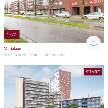
977
€
Woni
Marialaan
2
89 m
· 3 rooms · From ? - Indefinite period
SHARE