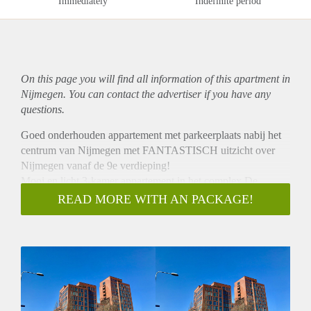
Immediately
Indefinite period
On this page you will find all information of this
apartment
in
Nijmegen. You can contact the advertiser if you have any
questions.
Goed onderhouden appartement met parkeerplaats nabij het
centrum van Nijmegen met FANTASTISCH uitzicht over
Nijmegen vanaf de 9e verdieping!
Mooi en licht 3-kamer appartement in het complex De
Paladijn te Nijmegen, met lift, videofoon, vloerverwarming
READ MORE WITH AN PACKAGE!
én eigen parkeerplaats.
Indeling appartement:
Entreehal, toilet, berging met aansluitingen voor wasmachine
en droger, de ruime woonkamer met prachtig uitzicht heeft
een open keuken met inbouwapparatuur zoals een
vaatwasser, gaskookplaat en afzuigkap. Verder is er een
ruime badkamer en 2 slaapkamers met ook hier een prachtig