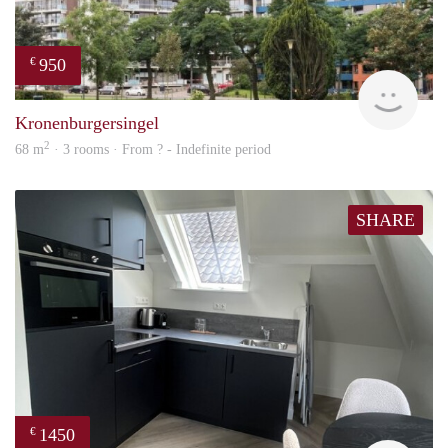
950
€
rent
Kronenburgersingel
2
68 m
· 3 rooms · From ? - Indefinite period
SHARE
1450
€