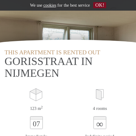
OK!
We use
cookies
for the best service
THIS APARTMENT IS RENTED OUT
GORISSTRAAT IN
NIJMEGEN
2
123 m
4 rooms
∞
07