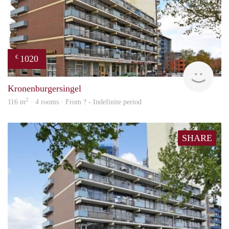
1020
€
finde
Kronenburgersingel
2
116 m
· 4 rooms · From ? - Indefinite period
SHARE