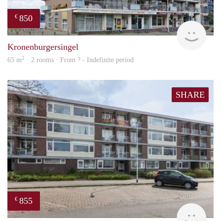
850
€
finde
Kronenburgersingel
2
65 m
· 2 rooms · From ? - Indefinite period
SHARE
855
€
rent