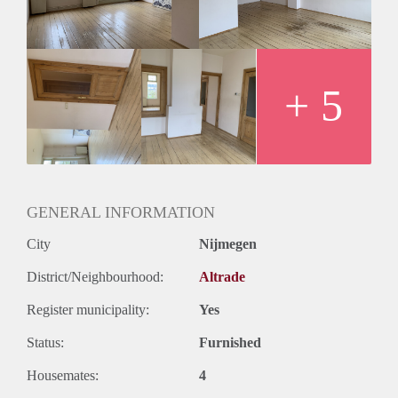
maanden.
Prijs excl. gas, water en licht
+ 5
GENERAL INFORMATION
City
Nijmegen
District/Neighbourhood:
Altrade
Register municipality:
Yes
Status:
Furnished
Housemates:
4